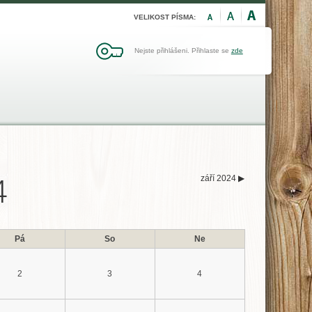
VELIKOST PÍSMA:
Nejste přihlášeni. Přihlaste se
zde
září 2024
▶
4
Pá
So
Ne
2
3
4