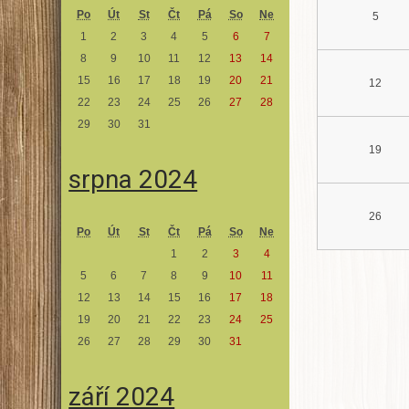
Po
Út
St
Čt
Pá
So
Ne
5
1
2
3
4
5
6
7
8
9
10
11
12
13
14
15
16
17
18
19
20
21
12
22
23
24
25
26
27
28
29
30
31
19
srpna 2024
26
Po
Út
St
Čt
Pá
So
Ne
1
2
3
4
5
6
7
8
9
10
11
12
13
14
15
16
17
18
19
20
21
22
23
24
25
26
27
28
29
30
31
září 2024