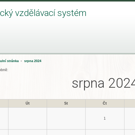
ický vzdělávací systém
tulní stránka
▶
srpna 2024
obně:
srpna 202
Út
St
Čt
1