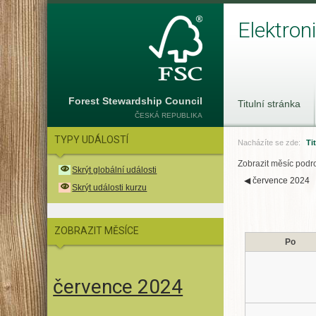
Elektron
Forest Stewardship Council
Titulní stránka
ČESKÁ REPUBLIKA
TYPY UDÁLOSTÍ
Nacházíte se zde:
Ti
Zobrazit měsíc podr
Skrýt globální události
◀
července 2024
Skrýt události kurzu
ZOBRAZIT MĚSÍCE
Po
července 2024